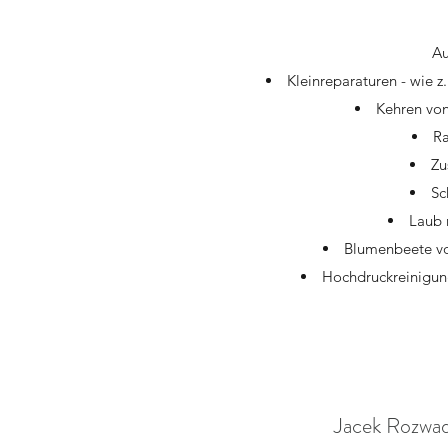
Au
Kleinreparaturen - wie 
Kehren vo
Ra
Zu
Sc
Laub 
Blumenbeete vo
Hochdruckreinigun
Jacek Rozwad