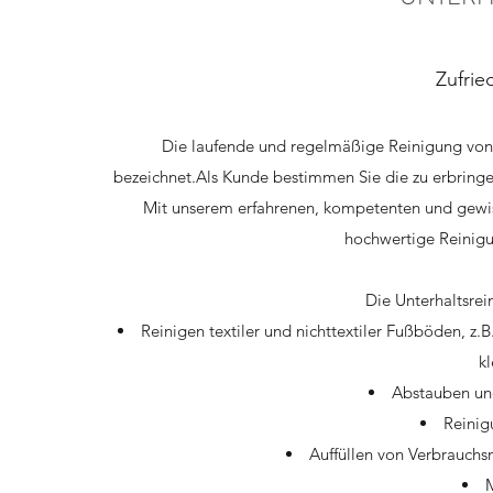
Zufrie
Die laufende und regelmäßige Reinigung von 
bezeichnet.Als Kunde bestimmen Sie die zu erbring
Mit unserem erfahrenen, kompetenten und gewiss
hochwertige Reinigu
Die Unterhaltsre
Reinigen textiler und nichttextiler Fußböden, z
kl
Abstauben un
Reinig
Auffüllen von Verbrauchsm
M